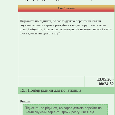
Сообщение
Підкажіть по рідинах, бо зараз думаю перейти на більш
гнучкий варіант і трохи розгубився від вибору. Там і смаки
різні, і міцність, і ще якісь параметри. Як не помилитись і взяти
щось адекватне для старту?
13.05.26 -
08:24:52
RE: Подбір рідини для початківців
Цитата:
Підкажіть по рідинах, бо зараз думаю перейти на
більш гнучкий варіант і трохи розгубився від