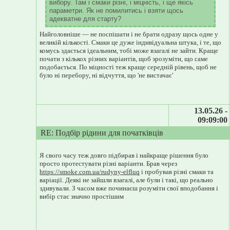
вибору. Там і смаки різні, і міцність, і ще якісь
параметри. Як не помилитись і взяти щось
адекватне для старту?
Найголовніше — не поспішати і не брати одразу щось одне у
великій кількості. Смаки це дуже індивідуальна штука, і те, що
комусь здається ідеальним, тобі може взагалі не зайти. Краще
почати з кількох різних варіантів, щоб зрозуміти, що саме
подобається. По міцності теж краще середній рівень, щоб не
було ні перебору, ні відчуття, що 'не вистачає'
13.05.26 -
09:09:00
RE: Подбір рідини для початківців
Я свого часу теж довго підбирав і найкраще рішення було
просто протестувати різні варіанти. Брав через
https://smoke.com.ua/rudyny-elfluq
і пробував різні смаки та
варіації. Деякі не зайшли взагалі, але були і такі, що реально
здивували. З часом вже починаєш розуміти свої вподобання і
вибір стає значно простішим