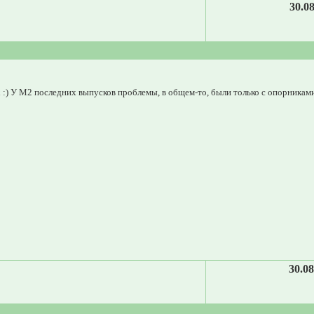
30.08
 :) У М2 последних выпусков проблемы, в общем-то, были только с опорниками
30.08