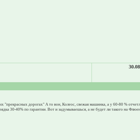
30.08
аших "прекрасных дорогах" А то вон, Колеос, свежая машинка, а у 60-80 % отче
ядка 30-40% по гарантии. Вот и задумываешься, а не будет ли такого на Флюенс