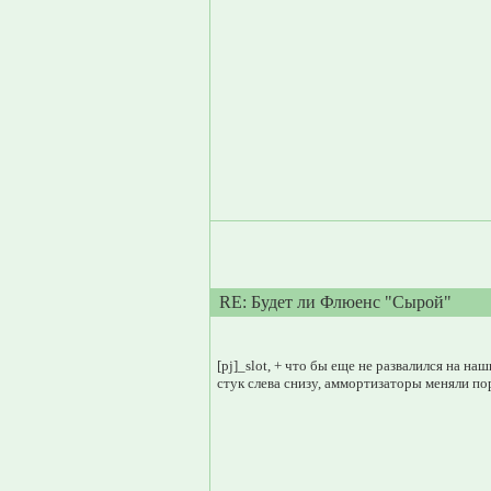
RE: Будет ли Флюенс "Сырой"
[pj]_slot, + что бы еще не развалился на н
стук слева снизу, аммортизаторы меняли пор