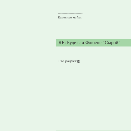
---------------------
Каменные мойки
RE: Будет ли Флюенс "Сырой"
Это радует)))