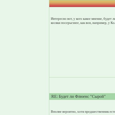
Интересно вот, у кого какое мнение, будет 
косяки посерьезнее, как вон, например, у 
RE: Будет ли Флюенс "Сырой"
Вполне вероятно, хотя предшественник ест