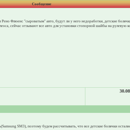
Сообщение
ли Рено Флюенс "сыроватым" авто, будут ли у него недоработки, детские болячки
Колеоса, сейчас отзывают все авто для установки стопорной шайбы на рулевую 
30.08
ь(Samsung SM3), поэтому будем рассчитывать, что все детские болячки остали