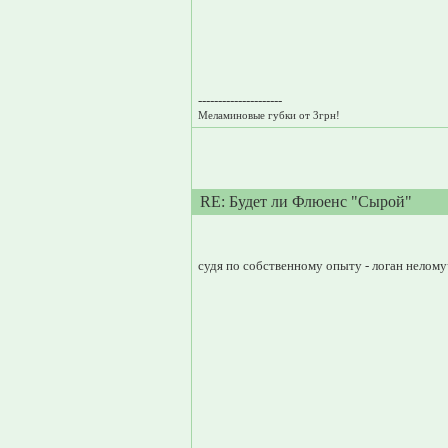
---------------------
Меламиновые губки от 3грн!
RE: Будет ли Флюенс "Сырой"
судя по собственному опыту - логан нелому