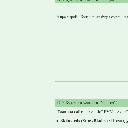
А про сырой... Конечно, он будет сырой - 
RE: Будет ли Флюенс "Сырой"
Главная сайта
>>
ФОРУМ
>>
С
◄
Skiboards (SnowBlades)
: Предыд