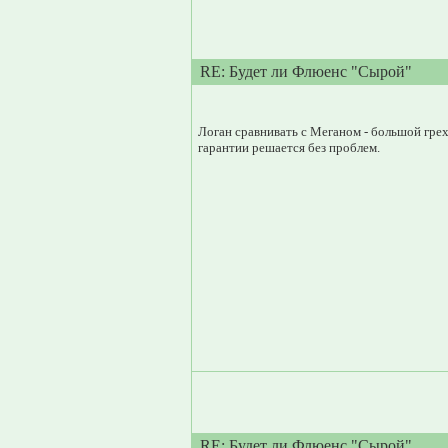
RE: Будет ли Флюенс "Сырой"
Логан сравнивать с Меганом - большой грех
гарантии решается без проблем.
RE: Будет ли Флюенс "Сырой"