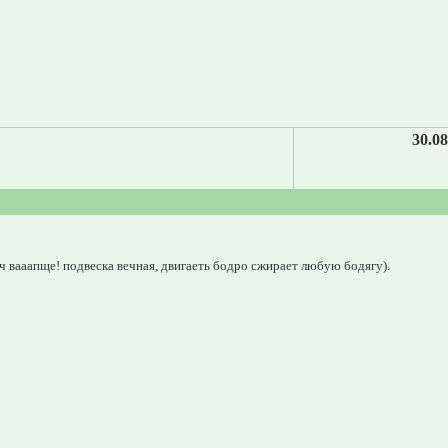
30.08
ч вааапще! подвеска вечная, двигаеть бодро сжирает любую бодягу).