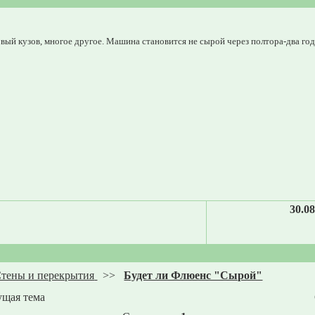
новый кузов, многое другое. Машина становится не сырой через полтора-два год
30.08
тены и перекрытия
>>
Будет ли Флюенс "Сырой"
ущая тема