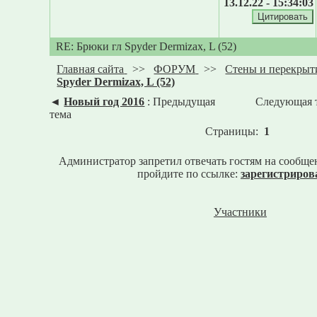
13.12.22 - 15:34:03
RE: Брюки гл Spyder Dermizax, L (52)
Главная сайта
>>
ФОРУМ
>>
Стены и перекрыт
Spyder Dermizax, L (52)
◄
Новый год 2016
: Предыдущая
Следующая 
тема
Страницы:
1
Администратор запретил отвечать гостям на сообще
пройдите по ссылке:
зарегистриров
Участники