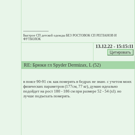
---------------------
Быстрое СП детской одежды БЕЗ РОСТОВОК СП РЕГЛАНОВ И
ФУТБОЛОК
13.12.22 - 15:15:11
RE: Брюки гл Spyder Dermizax, L (52)
в поясе 90-91 см. как померять в бедрах не знаю. с учетом моих
физических параметров (177см, 77 кг), думаю идеально
подойдет на рост 180 - 186 см при размере 52 - 54 (xl). но
лучше подъехать померять.