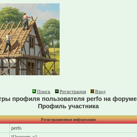
Поиск
Регистрация
Вход
тры профиля пользователя perfo на форум
Профиль участника
Регистрационная информация
perfo
[
Оценить ±
]