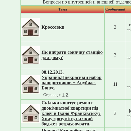
Вопросы по внутренней и внешней отделк
Тема
Cообщений
o
Кроссовки
3
по
Як вибрати сонячну станцію
3
для дому?
по
08.12.2013.
Украина.Прекрасный набор
папоротников + Анубиас.
11
по
Бонус.
Страницы:
1
2
Скільки коштує ремонт
двокімнатної квартири під
K
ключ в Івано-Франківську?
3
по
Хочу зрозуміти, на який
бюджет розраховувати.
Привет! Кто-нибудь знает,