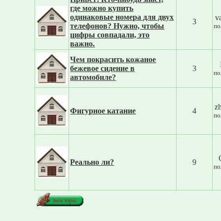
где можно купить
одинаковые номера для двух
v
3
телефонов? Нужно, чтобы
по
цифры совпадали, это
важно.
Чем покрасить кожаное
бежевое сидение в
3
по
автомобиле?
z
Фигурное катание
4
по
Реально ли?
9
по