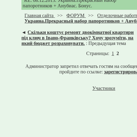
RE: 08.12.2013. Украина.Прекрасный набор
папоротников + Анубиас. Бонус.
Главная сайта
>>
ФОРУМ
>>
Отделочные рабо
Украина.Прекрасный набор папоротников + Ануби
◄
Скільки коштує ремонт двокімнатної квартири
під ключ в Івано-Франківську? Хочу зрозуміти, на
який бюджет розраховувати.
: Предыдущая тема
Страницы:
1
2
Администратор запретил отвечать гостям на сообще
пройдите по ссылке:
зарегистриров
Участники