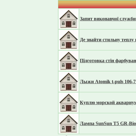
Запит виконавчої служби
Де знайти стильну теплу 
Підготовка стін фарбува
Лыжи Atomik t-puls 106-7
Куплю морской аквариу
Лампа SunSun T5 GR-Bio