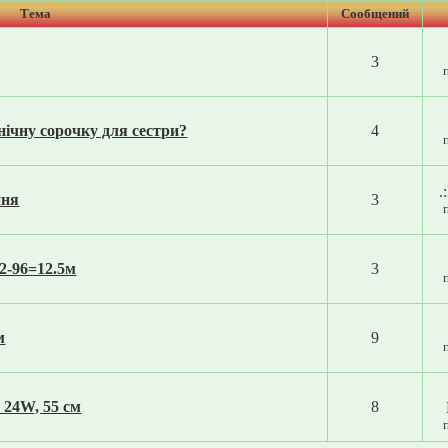
Тема
Cообщений
3
нічну сорочку для сестри?
4
.
ння
3
2-96=12.5м
3
м
9
 24W, 55 см
8