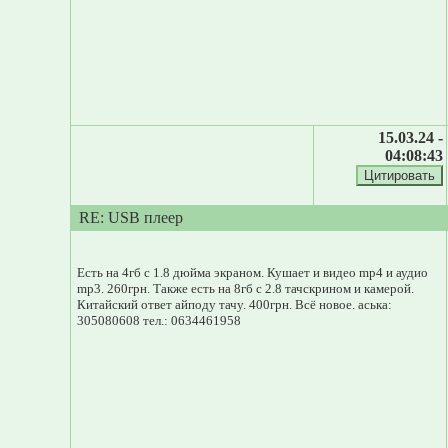
15.03.24 -
04:08:43
RE: USB плеер
Есть на 4гб с 1.8 дюйма экраном. Кушает и видео mp4 и аудио
mp3. 260грн. Также есть на 8гб с 2.8 тачскрином и камерой.
Китайский ответ айподу тачу. 400грн. Всё новое. аська:
305080608 тел.: 0634461958