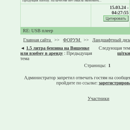
Продукция Amway. На качестве нет смысла экономить...
15.03.24 -
04:27:55
RE: USB плеер
Главная сайта
>>
ФОРУМ
>>
Ландшафтный диз
◄
1.5 литра бензина на Вишенке
Следующая тем
или взобму в аренду
: Предыдущая
щітк
тема
Страницы:
1
Администратор запретил отвечать гостям на сообще
пройдите по ссылке:
зарегистриров
Участники