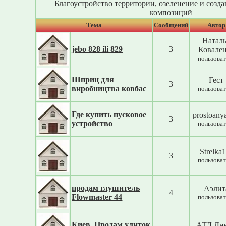
Благоустройство территории, озеленение и соз
композиций
Тема
Cообщений
Автор
Натал
jebo 828 ili 829
3
Ковале
пользоват
Шприц для
Гест
3
виробництва ковбас
пользоват
Где купить пусковое
prostoany
3
устройство
пользоват
Strelka
3
пользоват
продам глушитель
Аэлит
4
Flowmaster 44
пользоват
Киев. Продам улиток
АТЛ Дн