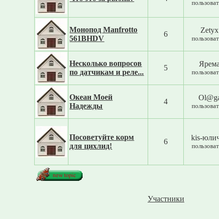
пользоват
Монопод Manfrotto
Zetyx
6
561BHDV
пользоват
Несколько вопросов
Ярем
5
по датчикам и реле...
пользоват
Океан Моей
Ol@g
4
Надежды
пользоват
Посоветуйте корм
kis-юли
6
для цихлид!
пользоват
Участники