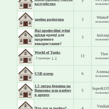
7
колумбелид
пользоват
WinterF
заміна радіатора
3
пользоват
Які
професійні зубні
щітки
кращі для
lazicasp
3
щоденного
пользоват
використання?
World of Tanks
Thor
13
Страницы:
1
2
пользоват
Алинка
USB плеер
6
пользоват
1.5 литра бензина на
SuperKO
Вишенке или взобму
5
пользоват
в аренду
VinillaI
Что это за рыбка?
4