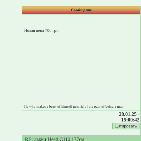
Сообщение
Новая цена 700 грн.
---------------------
He who makes a beast of himself gets rid of the pain of being a man
28.01.25 -
15:00:42
RE: лыжи Head C110 177см