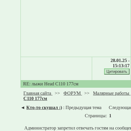
28.01.25 -
15:13:17
RE: лыжи Head C110 177см
Главная сайта
>>
ФОРУМ
>>
Малярные работы
C110 177см
◄
Кто-то скушал :)
: Предыдущая тема
Следующая
Страницы:
1
Администратор запретил отвечать гостям на сообще