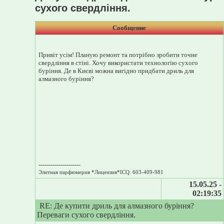
сухого свердління.
Сообщение
Привіт усім! Планую ремонт та потрібно зробити точне
свердління в стіні. Хочу використати технологію сухого
буріння. Де в Києві можна вигідно придбати дриль для
алмазного буріння?
---------------------
Элитная парфюмерия *Лицензия*ICQ: 603-409-981
15.05.25 -
02:19:35
RE: Де купити дриль для алмазного буріння?
Переваги сухого свердління.