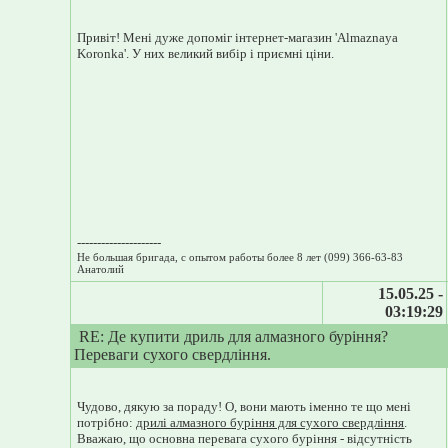
Привіт! Мені дуже допоміг інтернет-магазин 'Almaznaya
Koronka'. У них великий вибір і приємні ціни.
---------------------
Не большая бригада, с опытом работы более 8 лет (099) 366-63-83
Анатолий
15.05.25 -
03:19:29
RE: Де купити дриль для алмазного буріння?
Переваги сухого свердління.
Чудово, дякую за пораду! О, вони мають іменно те що мені
потрібно:
дрилі алмазного буріння для сухого свердління
.
Вважаю, що основна перевага сухого буріння - відсутність