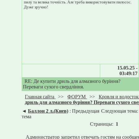
пилу та велика точність. Але треба використовувати пилосос.
Дуже зручно!
15.05.25 -
03:49:17
RE: Де купити дриль для алмазного буріння?
Переваги сухого свердління.
Главная сайта
>>
ФОРУМ
>>
Кровля и водосто
дриль для алмазного буріння? Переваги сухого све
◄
Баллон 2 л.(Киев)
: Предыдущая
Следующая тема
тема
Страницы:
1
Администратор запретил отвечать гостям на сообще