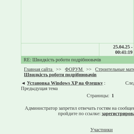
25.04.25 -
00:41:19
RE: Швидкість роботи подрібнювачів
Главная сайта
>>
ФОРУМ
>>
Строительные мат
Швидкість роботи подрібнювачів
◄
Установка Windows XP на Флешку
:
Сле
Предыдущая тема
Страницы:
1
Администратор запретил отвечать гостям на сообще
пройдите по ссылке:
зарегистриров
Участники