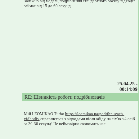
Залежно від моделі, подрібнення стандартного обсягу відходів
займає від 15 до 60 секунд.
25.04.25 -
00:14:09
RE: Швидкість роботи подрібнювачів
Мій LEOMIKAO Turbo
https://leomikao.ua/podribnuvach-
vidhodiv
справляється з відходами після обіду на сім'ю з 4 осіб
за 20-30 секунд! Це неймовірно економить час.