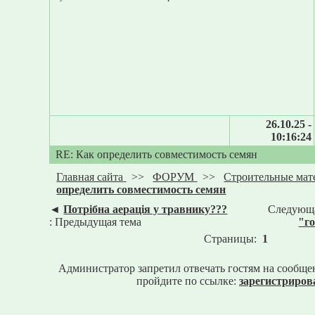
26.10.25 -
10:16:24
RE: Как определить совместимость семян
Главная сайта
>>
ФОРУМ
>>
Строительные мат
определить совместимость семян
◄
Потрібна аерація у травнику???
Следующа
: Предыдущая тема
"го
Страницы:
1
Администратор запретил отвечать гостям на сообще
пройдите по ссылке:
зарегистриров