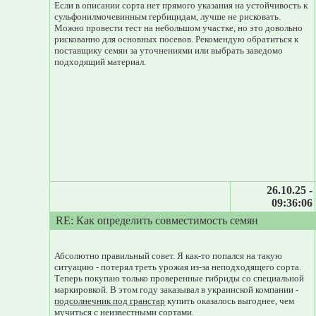
Если в описании сорта нет прямого указания на устойчивость к
сульфонилмочевинным гербицидам, лучше не рисковать.
Можно провести тест на небольшом участке, но это довольно
рискованно для основных посевов. Рекомендую обратиться к
поставщику семян за уточнениями или выбрать заведомо
подходящий материал.
26.10.25 -
09:36:06
RE: Как определить совместимость семян
Абсолютно правильный совет. Я как-то попался на такую
ситуацию - потерял треть урожая из-за неподходящего сорта.
Теперь покупаю только проверенные гибриды со специальной
маркировкой. В этом году заказывал в украинской компании -
подсолнечник под гранстар
купить оказалось выгоднее, чем
мучиться с неизвестными сортами.