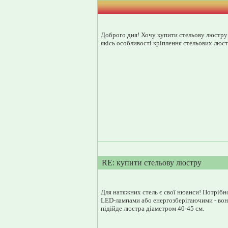
Доброго дня! Хочу купити стельову люстру дл
якісь особливості кріплення стельових люс
RE: купити стельову люстру
Для натяжних стель є свої нюанси! Потрібн
LED-лампами або енергозберігаючими - вони
підійде люстра діаметром 40-45 см.