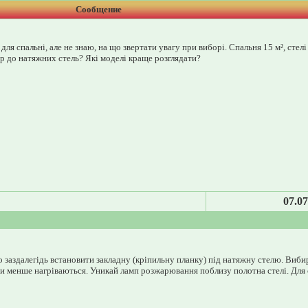
Сообщение
я спальні, але не знаю, на що звертати увагу при виборі. Спальня 15 м², стелі
тр до натяжних стель? Які моделі краще розглядати?
07.07
о заздалегідь встановити закладну (кріпильну планку) під натяжну стелю. Виби
 менше нагріваються. Уникай ламп розжарювання поблизу полотна стелі. Для 