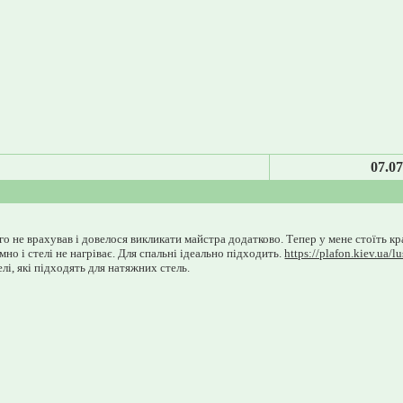
07.07
о не врахував і довелося викликати майстра додатково. Тепер у мене стоїть кр
мно і стелі не нагріває. Для спальні ідеально підходить.
https://plafon.kiev.ua/lu
і, які підходять для натяжних стель.