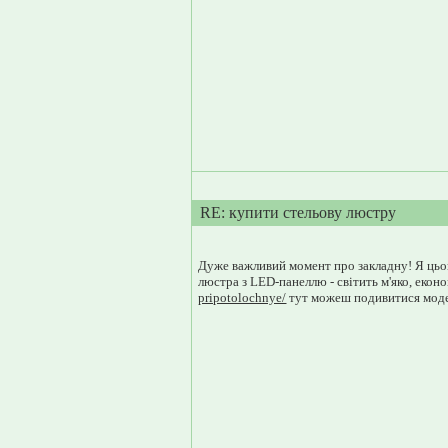
RE: купити стельову люстру
Дуже важливий момент про закладну! Я цьог
люстра з LED-панеллю - світить м'яко, еконо
pripotolochnye/
тут можеш подивитися модел