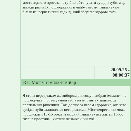
мостовидного протеза потрібно обточувати сусідні зуби, а це
завжди ризик їх пошкодження в майбутньому. Імплант - це
більш консервативний підхід, який зберігає здорові зуби.
20.09.25 -
08:00:37
RE: Міст чи імплант вибір
Я стояв перед таким же вибором рік тому і вибрав імплант - не
пошкодував!
протезування зубів на імплантах
виявилося
правильним рішенням. Так, довше за часом і дорожче, але зате
сусідні зуби залишилися неторканими. Міст теоретично може
прослужити 10-15 років, а якісний імплант - все життя. Плюс
гігієна простіша - чистиш як звичайний зуб.