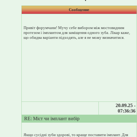
Сообщение
Привіт форумчани! Мучу себе вибором між мостовидним
протезом і імплантом для заміщення одного зуба. Лікар каже,
що обидва варіанти підходять, але я не можу визначитися.
20.09.25 -
07:36:36
RE: Міст чи імплант вибір
Якщо сусідні зуби здорові, то краще поставити імплант. Для