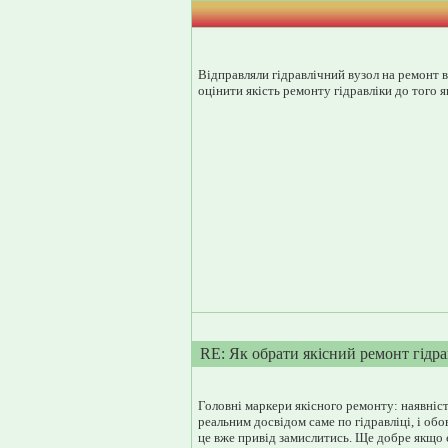
Відправляли гідравлічний вузол на ремонт в
оцінити якість ремонту гідравліки до того я
RE: Як обрати якісний ремонт гідра
Головні маркери якісного ремонту: наявніст
реальним досвідом саме по гідравліці, і обо
це вже привід замислитись. Ще добре якщо є 