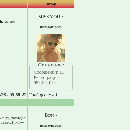
Автор
MISS YOU
•
к взагалі
пользователь
Статистика:
Сообщений: 11
Регистрация:
09.06.2010
.26 - 05:59:22
Сообщение
#
1
Вела
•
монту, фахівці з
її символічно —
пользователь