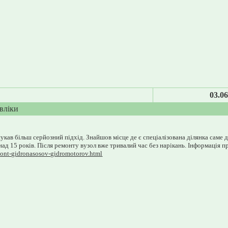
03.06
вліки
укав більш серйозний підхід. Знайшов місце де є спеціалізована ділянка саме д
онад 15 років. Після ремонту вузол вже тривалий час без нарікань. Інформація п
mont-gidronasosov-gidromotorov.html