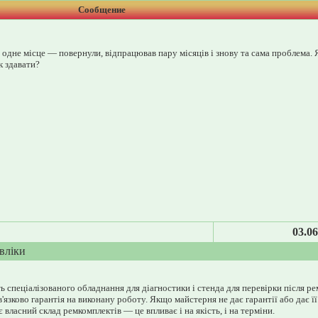
Сообщение
 одне місце — повернули, відпрацював пару місяців і знову та сама проблема. Я
к здавати?
03.06
вліки
ь спеціалізованого обладнання для діагностики і стенда для перевірки після ре
в'язково гарантія на виконану роботу. Якщо майстерня не дає гарантії або дає 
власний склад ремкомплектів — це впливає і на якість, і на терміни.