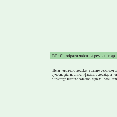
RE: Як обрати якісний ремонт гідра
Після невдалого досвіду з одним сервісом ш
сучасна діагностика і фахівці з досвідом п
https://rgs-ukraine.com.ua/ua/p80507851-re