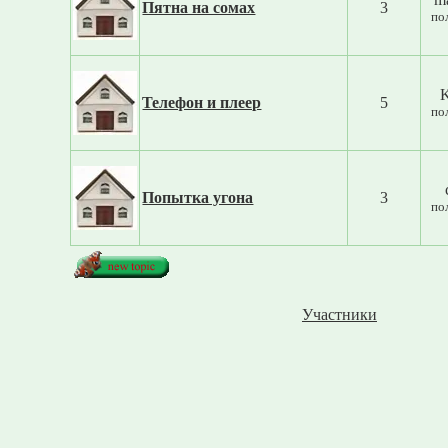
Пятна на сомах
3
по
Телефон и плеер
5
по
Попытка угона
3
по
Участники