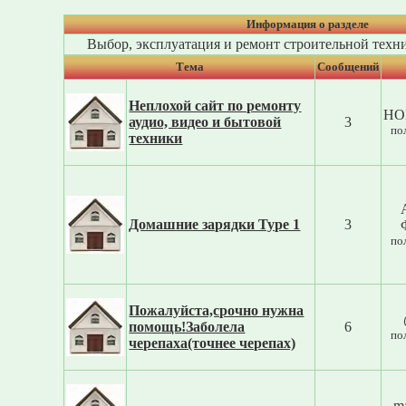
Информация о разделе
Выбор, эксплуатация и ремонт строительной техн
Тема
Cообщений
Неплохой сайт по ремонту
HO
аудио, видео и бытовой
3
по
техники
Домашние зарядки Type 1
3
по
Пожалуйста,срочно нужна
помощь!Заболела
6
по
черепаха(точнее черепах)
m