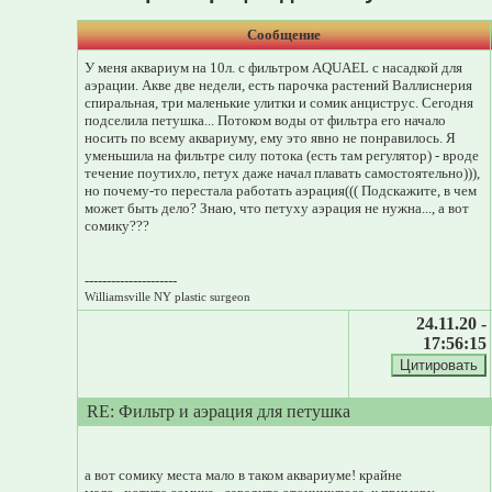
Сообщение
У меня аквариум на 10л. с фильтром AQUAEL с насадкой для
аэрации. Акве две недели, есть парочка растений Валлиснерия
спиральная, три маленькие улитки и сомик анциструс. Сегодня
подселила петушка... Потоком воды от фильтра его начало
носить по всему аквариуму, ему это явно не понравилось. Я
уменьшила на фильтре силу потока (есть там регулятор) - вроде
течение поутихло, петух даже начал плавать самостоятельно))),
но почему-то перестала работать аэрация((( Подскажите, в чем
может быть дело? Знаю, что петуху аэрация не нужна..., а вот
сомику???
---------------------
Williamsville NY plastic surgeon
24.11.20 -
17:56:15
RE: Фильтр и аэрация для петушка
а вот сомику места мало в таком аквариуме! крайне