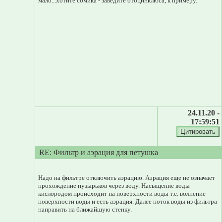
мало...хотите сомика - заведите отоцинклюса, к примеру.
24.11.20 -
17:59:51
RE: Фильтр и аэрация для петушка
Надо на фильтре отключить аэрацию. Аэрация еще не означает
прохождение пузырьков через воду. Насыщение воды
кислородом происходит на поверхности воды т.е. волнение
поверхности воды и есть аэрация. Далее поток воды из фильтра
направить на ближайшую стенку.