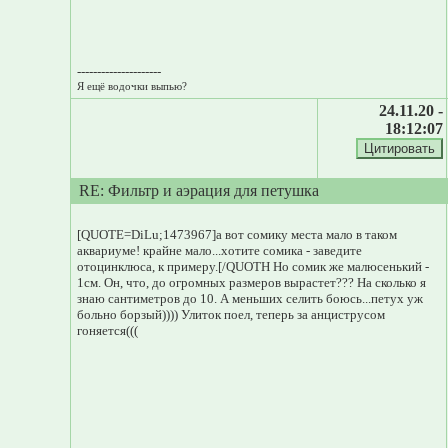
---------------------
Я ещё водочки выпью?
24.11.20 -
18:12:07
RE: Фильтр и аэрация для петушка
[QUOTE=DiLu;1473967]а вот сомику места мало в таком
аквариуме! крайне мало...хотите сомика - заведите
отоцинклюса, к примеру.[/QUOTН Но сомик же малюсенький -
1см. Он, что, до огромных размеров вырастет??? На сколько я
знаю сантиметров до 10. А меньших селить боюсь...петух уж
больно борзый)))) Улиток поел, теперь за анциструсом
гоняется(((