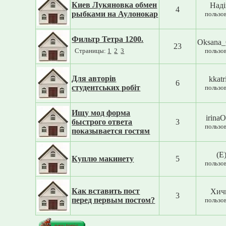
Киев Лукяновка обмен
Наді
4
рыбками на Аулонокар
пользо
Фильтр Тетра 1200.
Oksana_
23
Страницы:
1
2
3
пользо
Для авторів
kkatr
6
студентських робіт
пользо
Ищу мод форма
irinaO
быстрого ответа
3
пользо
показывается гостям
(E
Куплю макинету
5
пользо
Как вставить пост
Хич
3
перед первым постом?
пользо