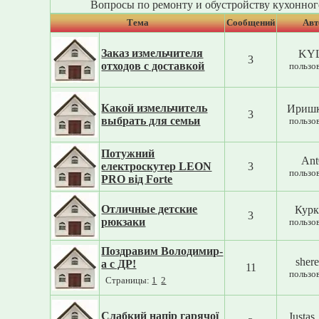
Вопросы по ремонту и обустройству кухонног
Тема
Cообщений
Авт
Заказ измельчителя
KY
3
отходов с доставкой
пользо
Какой измельчитель
Ириш
3
выбрать для семьи
пользо
Потужний
Ant
електроскутер LEON
3
пользо
PRO від Forte
Отличные детские
Курк
3
рюкзаки
пользо
Поздравим Володимир-
sher
а с ДР!
11
пользо
Страницы:
1
2
Слабкий напір гарячої
Justas