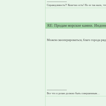
---------------------
Справедливость?! Конечно есть! Но ее так мало, что
RE: Продам морские камни. Индон
Можем скооперироваться, благо города ряд
---------------------
Все что я делаю должно быть совершенным....