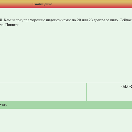
Сообщение
ей. Камни покупал хорошие индонезийские по 20 или 23 долара за кило. Сейчас
ило. Пишите
04.03
езия