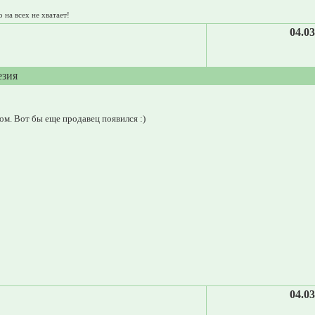
 на всех не хватает!
04.03
езия
ом. Вот бы еще продавец появился :)
04.03