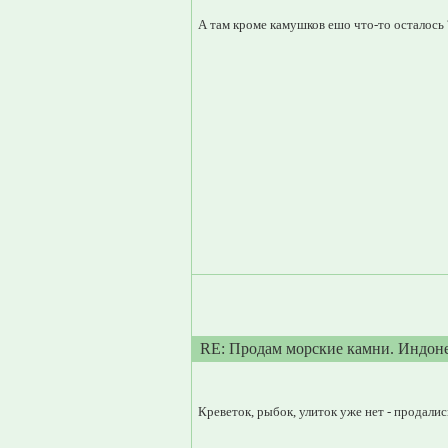
А там кроме камушков ешо что-то осталось 
RE: Продам морские камни. Индон
Креветок, рыбок, улиток уже нет - продались.