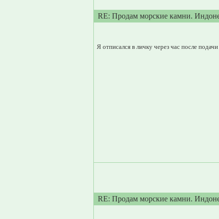
RE: Продам морские камни. Индон
Я отписался в личку через час после подачи
RE: Продам морские камни. Индон