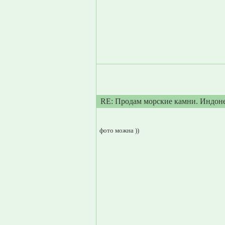
RE: Продам морские камни. Индон
фото можна ))