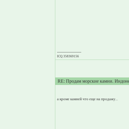
---------------------
ICQ 358369156
RE: Продам морские камни. Индон
а кроме камней что еще на продажу...