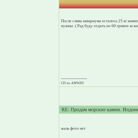
После слива аквариума осталось 25 кг камн
нужны :( Рад буду отдать по 60 гривен за к
---------------------
СП по AMWAY
RE: Продам морские камни. Индон
жаль фото нет