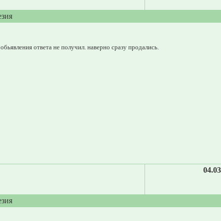
езия
 обьявления ответа не получил. наверно сразу продались.
04.03
езия