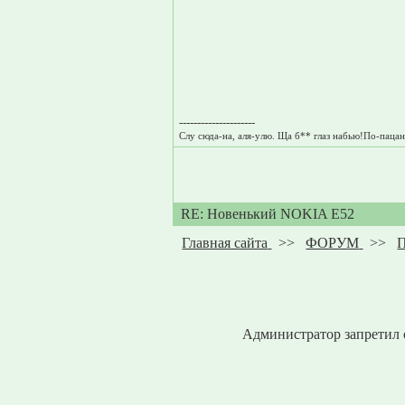
---------------------
Слу сюда-на, аля-улю. Ща б** глаз набью!По-пацан
RE: Новенький NOKIA E52
Главная сайта
>>
ФОРУМ
>>
П
Администратор запретил 