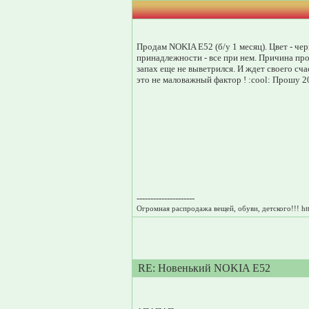
Продам NOKIA E52 (б/у 1 месяц). Цвет - чер
принадлежности - все при нем. Причина пр
запах еще не выветрился. И ждет своего сча
это не маловажный фактор ! :cool: Прошу 20
---------------------
Огромная распродажа вещей, обуви, детского!!! htt
RE: Новенький NOKIA E52