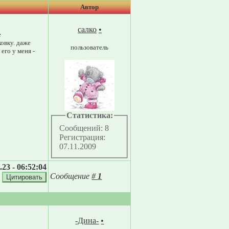
Автор
салко
•
е
овку. даже
пользователь
его у меня -
Статистика:
Сообщений: 8
Регистрация:
07.11.2009
.23 - 06:52:04
Сообщение
#
1
-Дина-
•