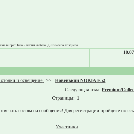
ски те грю: Бью - значит люблю (с) из моего позднего
10.07
отолки и освещение
>>
Новенький NOKIA E52
Следующая тема:
Premium/Collec
Страницы:
1
отвечать гостям на сообщения! Для регистрации пройдите по сс
Участники