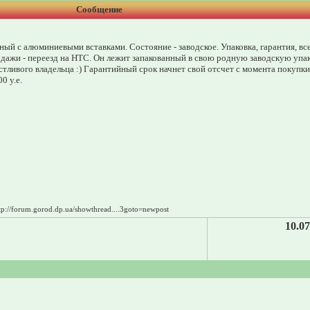
Сообщение
ный с алюминиевыми вставками. Состояние - заводское. Упаковка, гарантия, вс
одажи - переезд на HTC. Он лежит запакованный в свою родную заводскую упак
стливого владельца :) Гарантийный срок начнет свой отсчет с момента покупки 
0 у.е.
p://forum.gorod.dp.ua/showthread....3goto=newpost
10.07