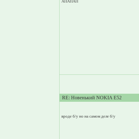
АПАПАП
RE: Новенький NOKIA E52
вроде б/у но на самом деле б/у