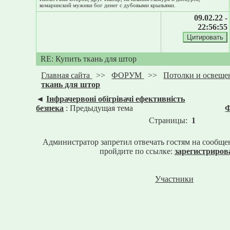
комаринский мужики бог денег с дубовыми крыльями.
09.02.22 -
22:56:55
RE: Купить ткань для штор
Главная сайта
>>
ФОРУМ
>>
Потолки и освеще
ткань для штор
◄
Інфрачервоні обігрівачі ефективність
безпека
: Предыдущая тема
Ф
Страницы:
1
Администратор запретил отвечать гостям на сообще
пройдите по ссылке:
зарегистриров
Участники