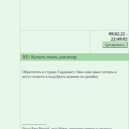
09.02.22 -
22:49:02
RE: Купить ткань для штор
Обратитесь в студию Гардинаст. Они сами шьют шторы и
могут помочь и подобрать нужные по дизайну
---------------------
Писал Рама Второй, друг Иштар, начальник гламура и дискурса,