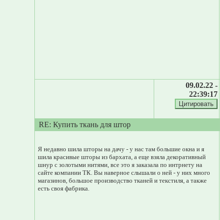
09.02.22 -
22:39:17
RE: Купить ткань для штор
Я недавно шила шторы на дачу - у нас там большие окна и я
шила красивые шторы из бархата, а еще взяла декоративный
шнур с золотыми нитями, все это я заказала по интрнету на
сайте компании ТК. Вы наверное слышали о ней - у них много
магазинов, большое производство тканей и текстиля, а также
есть своя фабрика.