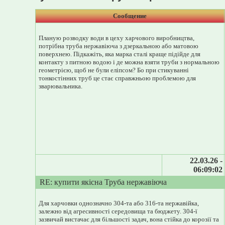
Сообщение
Планую розводку води в цеху харчового виробництва,
потрібна труба нержавіюча з дзеркальною або матовою
поверхнею. Підкажіть, яка марка сталі краще підійде для
контакту з питною водою і де можна взяти труби з нормальною
геометрією, щоб не були еліпсом? Бо при стикуванні
тонкостінних труб це стає справжньою проблемою для
зварювальника.
22.03.26 -
06:09:02
RE: купити якісна Труба нержавіюча
Для харчовки однозначно 304-та або 316-та нержавійка,
залежно від агресивності середовища та бюджету. 304-ї
зазвичай вистачає для більшості задач, вона стійка до корозії та