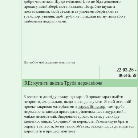
добре чиститься. Щодо еліпсності, то це біда дешевого
прокату, який зберігають навалом. Потрібно шукати
постачальника, який стежить за умовами зберігання та
транспортування, щоб труби не приїхали погнутими або з
глибокими подряпинами.
---------------------
На любое моё желание есть статья
22.03.26 -
06:46:59
RE: купити якісна Труба нержавіюча
З власного досвіду скажу, що гарний прокат зараз знайти
непросто, але реально, якщо знати де шукати. Я свій останній
проект закривав матеріалами з
https://fiting.top
, там труба
нержавіюча завжди приходить рівненька, шов акуратний і
майже непомітний. Зварювали аргоном, стик у стик іде
ідеально, ніяких 'сходинок' чи перекосів. Рекомендую брати
одразу з запасом, бо на таких об'єктах завжди щось доводиться
доробляти в процесі монтажу.