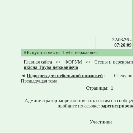
22.03.26 -
07:26:09
RE: купити якісна Труба нержавіюча
Главная сайта
>>
ФОРУМ
>>
Стены и перекрыт
якісна Труба нержавіюча
◄
Подогрев для небольшой прихожей
:
Следующ
Предыдущая тема
Страницы:
1
Администратор запретил отвечать гостям на сообще
пройдите по ссылке:
зарегистриров
Участники