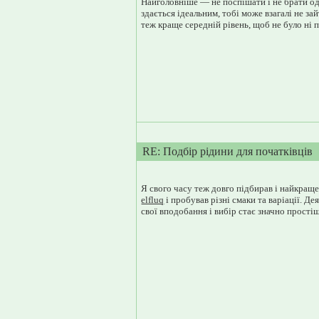
Найголовніше — не поспішати і не брати одр
здається ідеальним, тобі може взагалі не за
теж краще середній рівень, щоб не було ні п
RE: Подбір рідини для початківців
Я свого часу теж довго підбирав і найкраще
elfluq
і пробував різні смаки та варіації. Де
свої вподобання і вибір стає значно прості