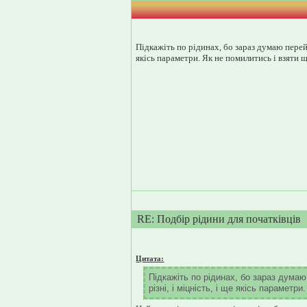
Підкажіть по рідинах, бо зараз думаю перейт
якісь параметри. Як не помилитись і взяти 
RE: Подбір рідини для початківців
Цитата:
Підкажіть по рідинах, бо зараз думаю
різні, і міцність, і ще якісь парамет