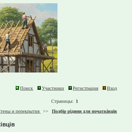
Поиск
Участники
Регистрация
Вход
Страницы:
1
тены и перекрытия
>>
Подбір рідини для початківців
івців