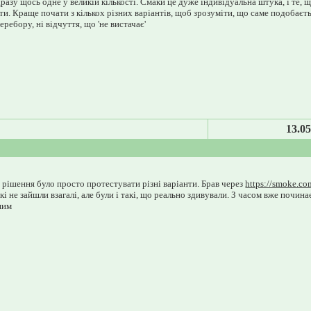
азу щось одне у великій кількості. Смаки це дуже індивідуальна штука, і те, 
йти. Краще почати з кількох різних варіантів, щоб зрозуміти, що саме подобаєт
еребору, ні відчуття, що 'не вистачає'
13.05
 рішення було просто протестувати різні варіанти. Брав через
https://smoke.co
які не зайшли взагалі, але були і такі, що реально здивували. З часом вже почин
шим