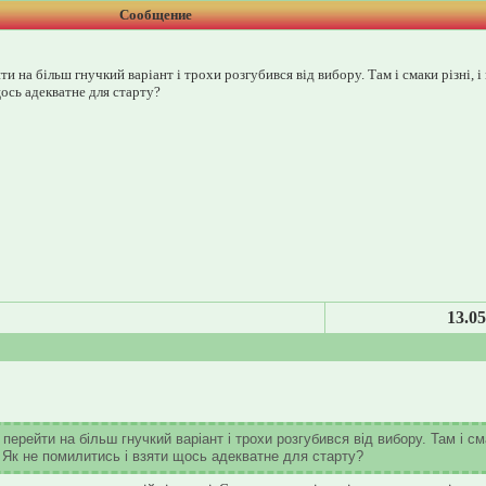
Сообщение
и на більш гнучкий варіант і трохи розгубився від вибору. Там і смаки різні, і 
щось адекватне для старту?
13.05
 перейти на більш гнучкий варіант і трохи розгубився від вибору. Там і с
ри. Як не помилитись і взяти щось адекватне для старту?