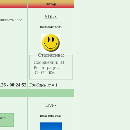
Автор
SDL
•
міцність, і ще
пользователь
Статистика:
Сообщений: 83
Регистрация:
31.07.2006
.26 - 08:24:52
Сообщение
#
1
Live
•
пользователь
маки