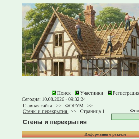
Поиск
Участники
Регистраци
Сегодня: 10.08.2026 - 09:32:24
Главная сайта
>>
ФОРУМ
>>
Фил
Стены и перекрытия
>>
Страница 1
Стены и перекрытия
Информация о разделе