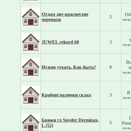
Отдам две красноухие
Об
5
черепахи
поль
JUWEL rekord 60
3
поль
Bu
Нужно уехать. Как быть?
8
u
поль
Я
Крабові палички склад
3
поль
Брюки гл Spyder Dermizax,
5
Par
L (52)
поль