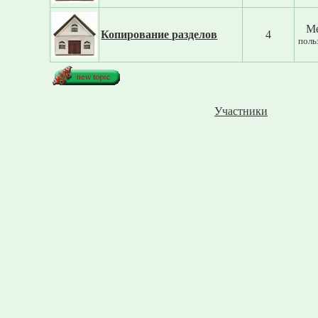
М
Копирование разделов
4
поль
Участники