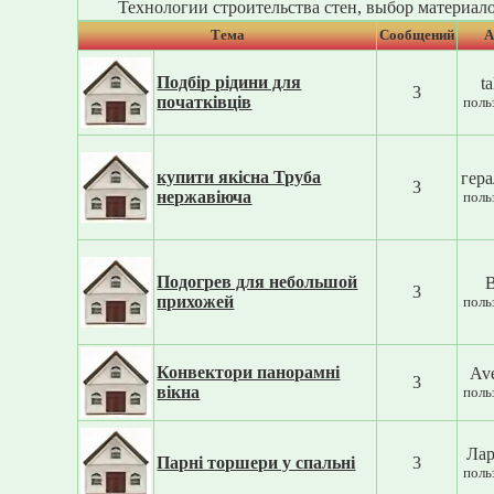
Технологии строительства стен, выбор материал
Тема
Cообщений
А
Подбір рідини для
ta
3
початківців
поль
купити якісна Труба
гер
3
нержавіюча
поль
Подогрев для небольшой
3
прихожей
поль
Конвектори панорамні
Av
3
вікна
поль
Ла
Парні торшери у спальні
3
поль