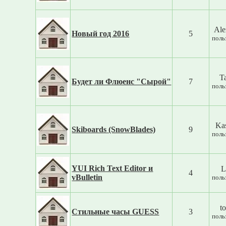
Ale
Новый год 2016
5
поль
Ta
Будет ли Флюенс "Сырой"
7
поль
Ka
Skiboards (SnowBlades)
9
поль
YUI Rich Text Editor и
L
4
vBulletin
поль
t
Стильные часы GUESS
3
поль